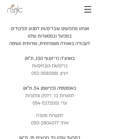
אנחנו מחפשים עובדים/ות למגוון תפקידים
במפעל ובמסעדות שלנו
לעבודה באווירה משפחתית, שירותית ונעימה
באניצ׳ה (דיזנגוף 130, ת״א)
בריסטות וטבחים/ות
דורון:
052-3582881
באנסטסיה (פרישמן 54, ת״א)
למשרות בר, דלפק ומלצרות
עדי:
054-5272001
למשרות מטבח
איתי:
050-2804077
במפעל שלנו (יד חרוצים 15, ת״א)